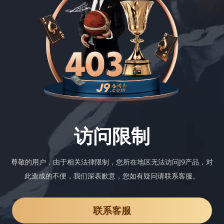
访问限制
尊敬的用户，由于相关法律限制，您所在地区无法访问J9产品，对
此造成的不便，我们深表歉意，您如有疑问请联系客服。
联系客服