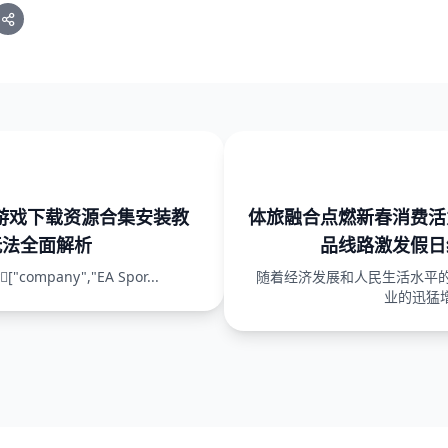
05游戏下载资源合集安装教
体旅融合点燃新春消费活
玩法全面解析
品线路激发假日
["company","EA Spor...
随着经济发展和人民生活水平
业的迅猛增