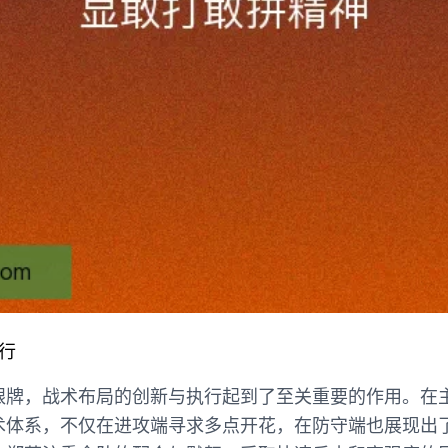
行
银牌，战术布局的创新与执行起到了至关重要的作用。在
术体系，不仅在进攻端寻求多点开花，在防守端也展现出