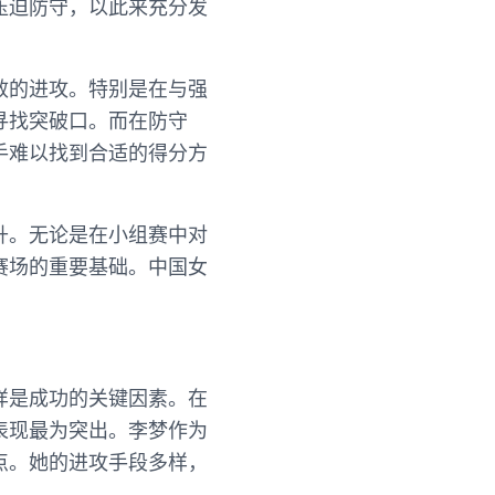
压迫防守，以此来充分发
效的进攻。特别是在与强
寻找突破口。而在防守
手难以找到合适的得分方
升。无论是在小组赛中对
赛场的重要基础。中国女
样是成功的关键因素。在
表现最为突出。李梦作为
点。她的进攻手段多样，