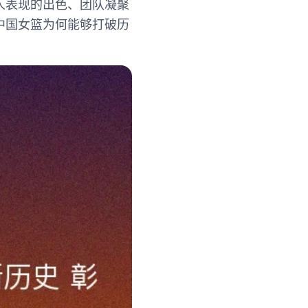
人表现的出色、团队凝聚
中国女篮为何能够打破历