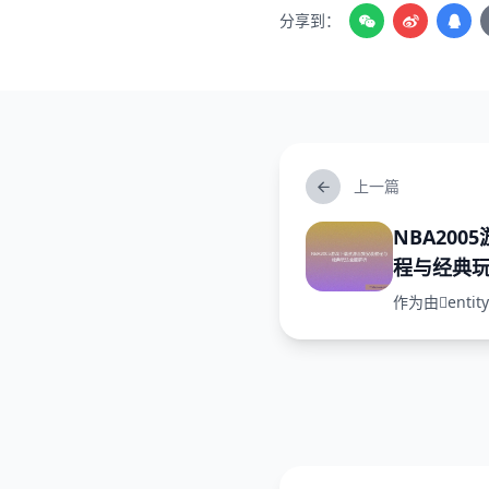
分享到：
上一篇
NBA20
程与经典
作为由entity