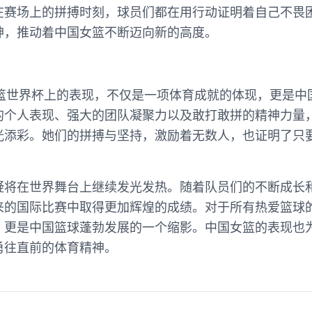
在赛场上的拼搏时刻，球员们都在用行动证明着自己不畏
神，推动着中国女篮不断迈向新的高度。
女篮世界杯上的表现，不仅是一项体育成就的体现，更是
的个人表现、强大的团队凝聚力以及敢打敢拼的精神力量
光添彩。她们的拼搏与坚持，激励着无数人，也证明了只
疑将在世界舞台上继续发光发热。随着队员们的不断成长
来的国际比赛中取得更加辉煌的成绩。对于所有热爱篮球
，更是中国篮球蓬勃发展的一个缩影。中国女篮的表现也
勇往直前的体育精神。